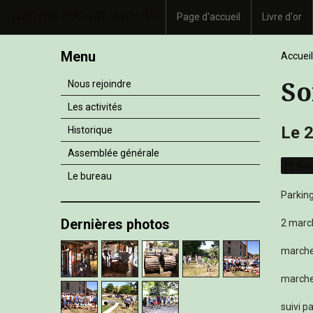
OXYGENE COGNAT-LYONNE
Page d'accueil
Livre d'or
Menu
Accueil
So
Nous rejoindre
Les activités
Le 
Historique
Assemblée générale
Ajou
Le bureau
Parking
Dernières photos
2 marc
marche
marche
suivi p