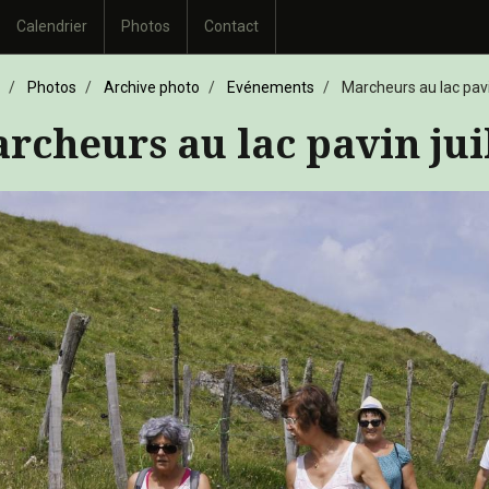
Calendrier
Photos
Contact
Photos
Archive photo
Evénements
Marcheurs au lac pavin
rcheurs au lac pavin juil